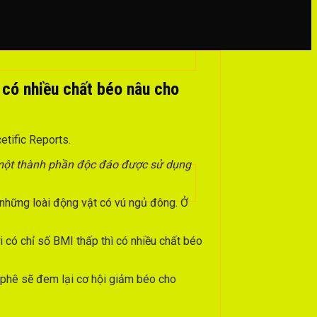
 có nhiều chất béo nâu cho
etific Reports.
một thành phần độc đáo được sử dụng
ở những loài động vật có vú ngủ đông. Ở
 có chỉ số BMI thấp thì có nhiều chất béo
à phê sẽ đem lại cơ hội giảm béo cho