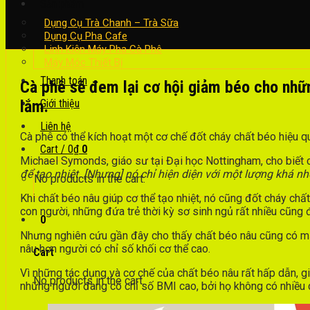
Sản phẩm
Dụng Cụ Trà Chanh – Trà Sữa
Dụng Cụ Pha Cafe
Linh Kiện Máy Pha Cà Phê
Máy Móc Thiết Bị
Thanh toán
Cà phê sẽ đem lại cơ hội giảm béo cho nhữ
lắm.
Giới thiệu
Liên hệ
Cà phê có thể kích hoạt một cơ chế đốt cháy chất béo hiệu qu
Cart /
0
₫
0
Michael Symonds, giáo sư tại Đại học Nottingham, cho biết c
để tạo nhiệt. [Nhưng] nó chỉ hiện diện với một lượng khá nh
No products in the cart.
Khi chất béo nâu giúp cơ thể tạo nhiệt, nó cũng đốt cháy chấ
con người, những đứa trẻ thời kỳ sơ sinh ngủ rất nhiều cũng 
0
Nhưng nghiên cứu gần đây cho thấy chất béo nâu cũng có mặt
nâu hơn người có chỉ số khối cơ thể cao.
Cart
Vì những tác dụng và cơ chế của chất béo nâu rất hấp dẫn, 
No products in the cart.
những người đang có chỉ số BMI cao, bởi họ không có nhiều 