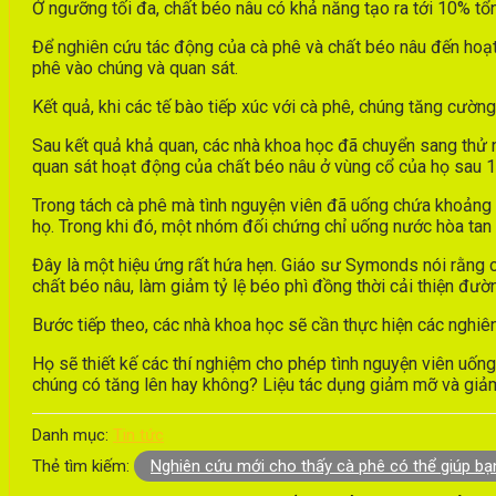
Ở ngưỡng tối đa, chất béo nâu có khả năng tạo ra tới 10% tổ
Để nghiên cứu tác động của cà phê và chất béo nâu đến hoạt
phê vào chúng và quan sát.
Kết quả, khi các tế bào tiếp xúc với cà phê, chúng tăng cường 
Sau kết quả khả quan, các nhà khoa học đã chuyển sang thử 
quan sát hoạt động của chất béo nâu ở vùng cổ của họ sau 1
Trong tách cà phê mà tình nguyện viên đã uống chứa khoảng 
họ. Trong khi đó, một nhóm đối chứng chỉ uống nước hòa tan 
Đây là một hiệu ứng rất hứa hẹn. Giáo sư Symonds nói rằng c
chất béo nâu, làm giảm tỷ lệ béo phì đồng thời cải thiện đườ
Bước tiếp theo, các nhà khoa học sẽ cần thực hiện các nghiên
Họ sẽ thiết kế các thí nghiệm cho phép tình nguyện viên uốn
chúng có tăng lên hay không? Liệu tác dụng giảm mỡ và giảm
Danh mục:
Tin tức
Thẻ tìm kiếm:
Nghiên cứu mới cho thấy cà phê có thể giúp bạ