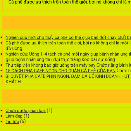
Cà phê được ưa thích trên toàn thế giới, bởi nó không chỉ là 
Nghiên cứu mới cho thấy cà phê có thể giúp bạn đốt cháy chất b
Cà phê được ưa thích trên toàn thế giới, bởi nó không chỉ là một 
đồ uống
Nghiên cứu: Uống 1-4 tách cà phê mỗi ngày giúp bệnh nhân ung th
giúp bệnh nhân ung thư đại trực tràng kéo dài sự sống
Chức năng bình lu
Thứ tiếp viên không bao giờ uống trên máy bay
Chức nă
15 CÁCH PHA CAFE NGON CHO QUÁN CÀ PHÊ CỦA BẠN
BÍ QUYẾT PHA CAFE PHIN NGON, ĐẬM ĐÀ ĐỂ KINH DOANH HÚ
KHÁCH
(1)
Chưa được phân loại
(1)
Làm đẹp
(6)
Tin tức