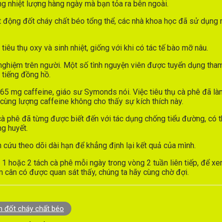
ng nhiệt lượng hàng ngày mà bạn tỏa ra bên ngoài.
 động đốt cháy chất béo tổng thể, các nhà khoa học đã sử dụng m
tiêu thụ oxy và sinh nhiệt, giống với khi có tác tế bào mỡ nâu.
nghiệm trên người. Một số tình nguyện viên được tuyển dụng tham
 tiếng đồng hồ.
65 mg caffeine, giáo sư Symonds nói. Việc tiêu thụ cà phê đã l
cùng lượng caffeine không cho thấy sự kích thích này.
à phê đã từng được biết đến với tác dụng chống tiểu đường, có th
ng huyết.
 cứu theo dõi dài hạn để khẳng định lại kết quả của mình.
g 1 hoặc 2 tách cà phê mỗi ngày trong vòng 2 tuần liên tiếp, để 
 cân có được quan sát thấy, chúng ta hãy cùng chờ đợi.
n đốt cháy chất béo