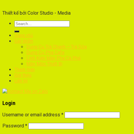
Thiết kế bởi Color Studio - Media
Trang chủ
Sản phẩm
Dụng Cụ Trà Chanh – Trà Sữa
Dụng Cụ Pha Cafe
Linh Kiện Máy Pha Cà Phê
Máy Móc Thiết Bị
Thanh toán
Giới thiệu
Liên hệ
Login
Username or email address
*
Password
*