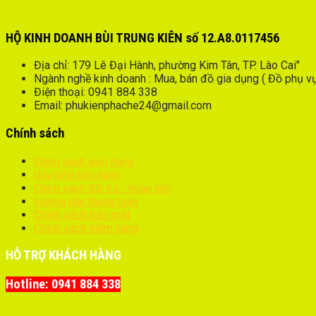
HỘ KINH DOANH BÙI TRUNG KIÊN số 12.A8.0117456
Địa chỉ: 179 Lê Đại Hành, phường Kim Tân, TP. Lào Cai"
Ngành nghề kinh doanh : Mua, bán đồ gia dụng ( Đồ phụ vụ 
Điện thoại: 0941 884 338
Email: phukienphache24@gmail.com
Chính sách
Chính sách giao hàng
Quy dịnh bảo hành
Chính sách đổi trả - hoàn tiền
Hướng dẫn thanh toán
Chính sách bảo mật
Chính sách kiểm hàng
HỖ TRỢ KHÁCH HÀNG
Hotline: 0941 884 338