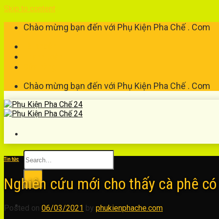
Skip to content
Chào mừng bạn đến với Phụ Kiện Pha Chế . Com
Tài khoản
Thanh toán
Cửa hàng
Chào mừng bạn đến với Phụ Kiện Pha Chế . Com
Tin tức
Nghiên cứu mới cho thấy cà phê có 
Trang chủ
Posted on
06/03/2021
by
phukienphache.com