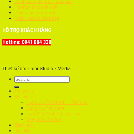
Chính sách đổi trả - hoàn tiền
Hướng dẫn thanh toán
Chính sách bảo mật
Chính sách kiểm hàng
HỖ TRỢ KHÁCH HÀNG
Hotline: 0941 884 338
Thiết kế bởi Color Studio - Media
Trang chủ
Sản phẩm
Dụng Cụ Trà Chanh – Trà Sữa
Dụng Cụ Pha Cafe
Linh Kiện Máy Pha Cà Phê
Máy Móc Thiết Bị
Thanh toán
Giới thiệu