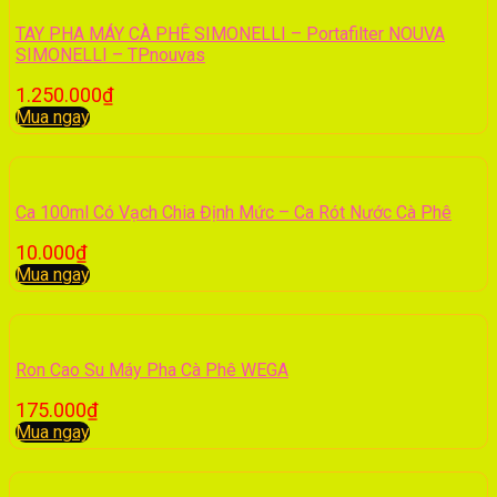
TAY PHA MÁY CÀ PHÊ SIMONELLI – Portafilter NOUVA
SIMONELLI – TPnouvas
1.250.000
₫
Mua ngay
Ca 100ml Có Vạch Chia Định Mức – Ca Rót Nước Cà Phê
10.000
₫
Mua ngay
Ron Cao Su Máy Pha Cà Phê WEGA
175.000
₫
Mua ngay