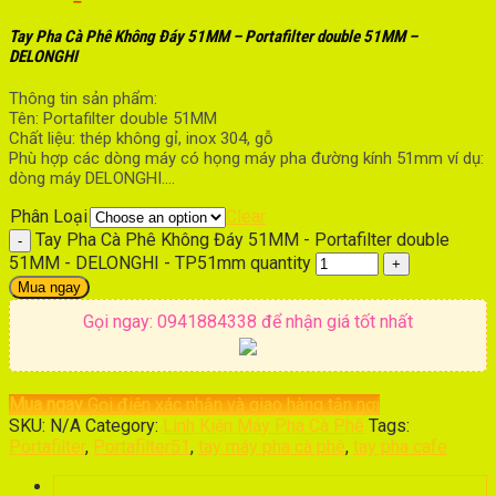
Tay Pha Cà Phê Không Đáy 51MM – Portafilter double 51MM –
DELONGHI
Thông tin sản phẩm:
Tên: Portafilter double 51MM
Chất liệu: thép không gỉ, inox 304, gỗ
Phù hợp các dòng máy có họng máy pha đường kính 51mm ví dụ:
dòng máy DELONGHI….
Phân Loại
Clear
Tay Pha Cà Phê Không Đáy 51MM - Portafilter double
51MM - DELONGHI - TP51mm quantity
Mua ngay
Gọi ngay: 0941884338 để nhận giá tốt nhất
Mua ngay
Gọi điện xác nhận và giao hàng tận nơi
SKU:
N/A
Category:
Linh Kiện Máy Pha Cà Phê
Tags:
Portafilter
,
Portafilter51
,
tay máy pha cà phê
,
tay pha cafe