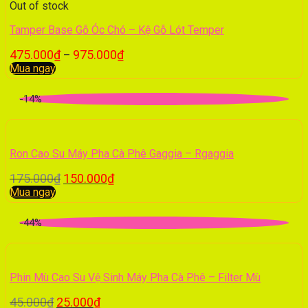
Out of stock
Tamper Base Gỗ Óc Chó – Kệ Gỗ Lót Temper
475.000
₫
975.000
₫
–
Mua ngay
-14%
Ron Cao Su Máy Pha Cà Phê Gaggia – Rgaggia
175.000
₫
150.000
₫
Mua ngay
-44%
Phin Mù Cao Su Vệ Sinh Máy Pha Cà Phê – Filter Mù
45.000
₫
25.000
₫