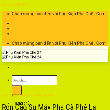
Skip to content
Chào mừng bạn đến với Phụ Kiện Pha Chế . Com
Tài khoản
Thanh toán
Cửa hàng
Chào mừng bạn đến với Phụ Kiện Pha Chế . Com
Home
/
Linh Kiện Máy Pha Cà Phê
Trang chủ
Ron Cao Su Máy Pha Cà Phê La