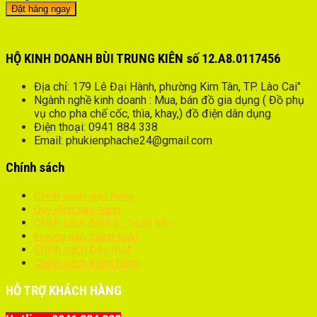
Đặt hàng ngay
HỘ KINH DOANH BÙI TRUNG KIÊN số 12.A8.0117456
Địa chỉ: 179 Lê Đại Hành, phường Kim Tân, TP. Lào Cai"
Ngành nghề kinh doanh : Mua, bán đồ gia dụng ( Đồ phụ
vụ cho pha chế cốc, thìa, khay,) đồ điện dân dụng
Điện thoại: 0941 884 338
Email: phukienphache24@gmail.com
Chính sách
Chính sách giao hàng
Quy dịnh bảo hành
Chính sách đổi trả - hoàn tiền
Hướng dẫn thanh toán
Chính sách bảo mật
Chính sách kiểm hàng
HỖ TRỢ KHÁCH HÀNG