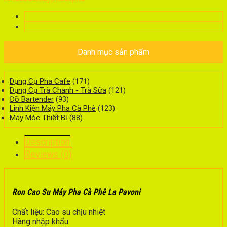
Danh mục sản phẩm
Dụng Cụ Pha Cafe
(171)
Dụng Cụ Trà Chanh - Trà Sữa
(121)
Đồ Bartender
(93)
Linh Kiện Máy Pha Cà Phê
(123)
Máy Móc Thiết Bị
(88)
Description
Reviews (0)
Ron Cao Su Máy Pha Cà Phê La Pavoni
Chất liệu: Cao su chịu nhiệt
Hàng nhập khẩu