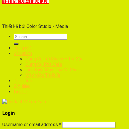
Hotline: 0941 884 338
Thiết kế bởi Color Studio - Media
Trang chủ
Sản phẩm
Dụng Cụ Trà Chanh – Trà Sữa
Dụng Cụ Pha Cafe
Linh Kiện Máy Pha Cà Phê
Máy Móc Thiết Bị
Thanh toán
Giới thiệu
Liên hệ
Login
Username or email address
*