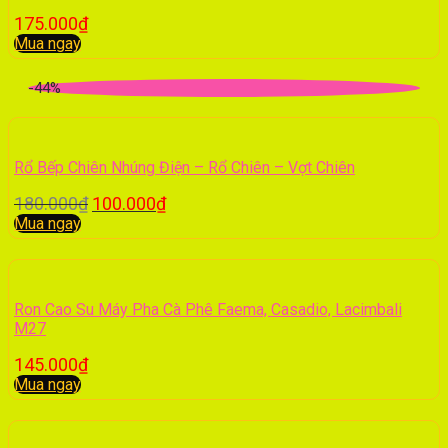
175.000
₫
Mua ngay
-44%
Rổ Bếp Chiên Nhúng Điện – Rổ Chiên – Vợt Chiên
180.000
₫
100.000
₫
Mua ngay
Ron Cao Su Máy Pha Cà Phê Faema, Casadio, Lacimbali
M27
145.000
₫
Mua ngay