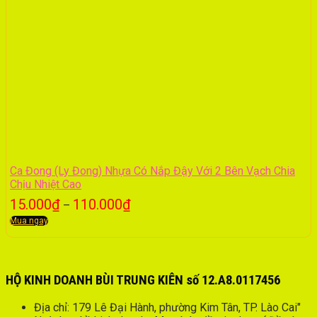
Ca Đong (Ly Đong) Nhựa Có Nắp Đậy Với 2 Bên Vạch Chia
Chịu Nhiệt Cao
15.000
₫
110.000
₫
–
Mua ngay
HỘ KINH DOANH BÙI TRUNG KIÊN số 12.A8.0117456
Địa chỉ: 179 Lê Đại Hành, phường Kim Tân, TP. Lào Cai"