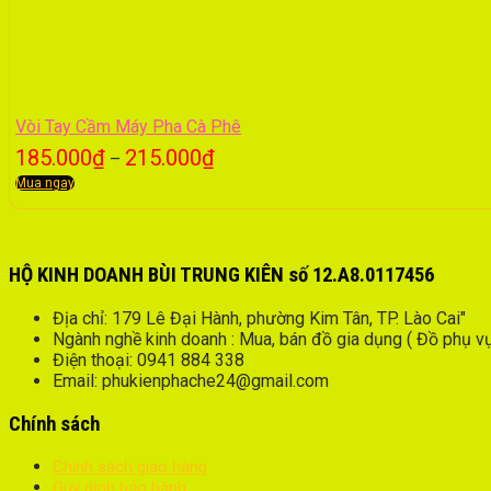
Vòi Tay Cầm Máy Pha Cà Phê
185.000
₫
215.000
₫
–
Mua ngay
HỘ KINH DOANH BÙI TRUNG KIÊN số 12.A8.0117456
Địa chỉ: 179 Lê Đại Hành, phường Kim Tân, TP. Lào Cai"
Ngành nghề kinh doanh : Mua, bán đồ gia dụng ( Đồ phụ vụ 
Điện thoại: 0941 884 338
Email: phukienphache24@gmail.com
Chính sách
Chính sách giao hàng
Quy dịnh bảo hành