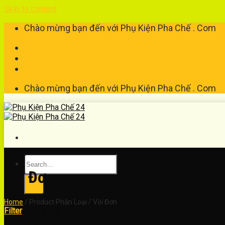
Skip to content
Chào mừng bạn đến với Phụ Kiện Pha Chế . Com
Tài khoản
Thanh toán
Cửa hàng
Chào mừng bạn đến với Phụ Kiện Pha Chế . Com
Vòi Đơn
Home
/
Product Phân Loại
/
Vòi Đơn
Filter
Trang chủ