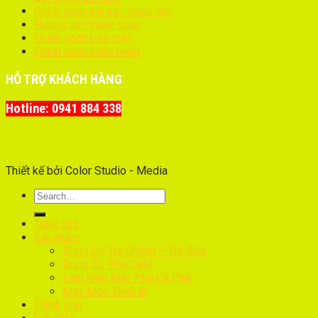
Chính sách đổi trả - hoàn tiền
Hướng dẫn thanh toán
Chính sách bảo mật
Chính sách kiểm hàng
HỖ TRỢ KHÁCH HÀNG
Hotline: 0941 884 338
Thiết kế bởi Color Studio - Media
Trang chủ
Sản phẩm
Dụng Cụ Trà Chanh – Trà Sữa
Dụng Cụ Pha Cafe
Linh Kiện Máy Pha Cà Phê
Máy Móc Thiết Bị
Thanh toán