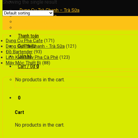
Sản phẩm
Showing the single result
Dụng Cụ Trà Chanh – Trà Sữa
Dụng Cụ Pha Cafe
Linh Kiện Máy Pha Cà Phê
Máy Móc Thiết Bị
Thanh toán
Dụng Cụ Pha Cafe
(171)
Giới thiệu
Dụng Cụ Trà Chanh - Trà Sữa
(121)
Đồ Bartender
(93)
Liên hệ
Linh Kiện Máy Pha Cà Phê
(123)
Máy Móc Thiết Bị
(88)
Cart /
0
₫
0
No products in the cart.
0
Cart
No products in the cart.